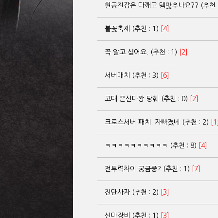
현공진갑은 다깨고 템맟추나요?? (추천 :
불꽃축제 (추천 : 1)
[4]
꼭 알고 싶어요. (추천 : 1)
[2]
서버매치 (추천 : 3)
[6]
고대 은신마왕 당췌 (추천 : 0)
[2]
크로스서버 패치..자빠졌네 (추천 : 2)
[1
ㅋㅋㅋㅋㅋㅋㅋㅋㅋㅋ (추천 : 8)
[4]
전투력차이 궁금중? (추천 : 1)
[7]
전단사자 (추천 : 2)
[3]
신마장비 (추천 : 1)
[3]